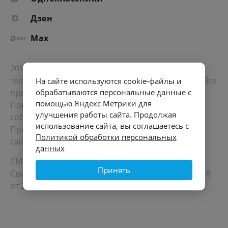
Дзен
Max
2012-2026 © Портал «Электронное интернет-
телевидение правительства Санкт-Петербурга». Все
На сайте используются cookie-файлы и
права защищены.
обрабатываются персональные данные с
помощью Яндекс Метрики для
Портал Санкт-Петербурга
- о его людях, жизни,
улучшения работы сайта. Продолжая
событиях, последних новостях.
использование сайта, вы соглашаетесь с
При перепечатке материалов, прямая ссылка на
Политикой обработки персональных
сайт обязательна. Возрастное ограничение 12+.
данных
СМИ
Принять
Свидетельство Роскомнадзора ЭЛ № ФС 77 - 72748
от 22.05.2018