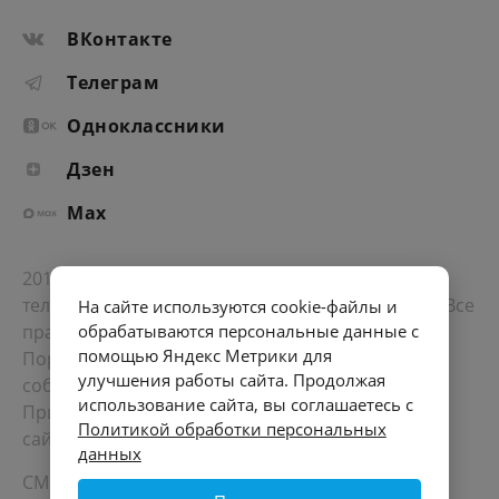
ВКонтакте
Телеграм
Одноклассники
Дзен
Max
2012-2026 © Портал «Электронное интернет-
телевидение правительства Санкт-Петербурга». Все
На сайте используются cookie-файлы и
обрабатываются персональные данные с
права защищены.
помощью Яндекс Метрики для
Портал Санкт-Петербурга
- о его людях, жизни,
улучшения работы сайта. Продолжая
событиях, последних новостях.
использование сайта, вы соглашаетесь с
При перепечатке материалов, прямая ссылка на
Политикой обработки персональных
сайт обязательна. Возрастное ограничение 12+.
данных
СМИ