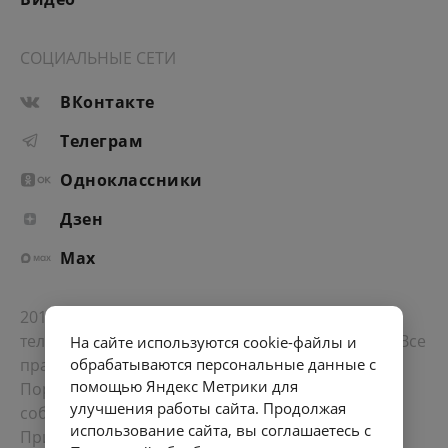
СОЦИАЛЬНЫЕ СЕТИ
ВКонтакте
Телеграм
Одноклассники
Дзен
Max
2012-2026 © Портал «Электронное интернет-
телевидение правительства Санкт-Петербурга». Все
На сайте используются cookie-файлы и
права защищены.
обрабатываются персональные данные с
помощью Яндекс Метрики для
Портал Санкт-Петербурга
- о его людях, жизни,
улучшения работы сайта. Продолжая
событиях, последних новостях.
использование сайта, вы соглашаетесь с
При перепечатке материалов, прямая ссылка на