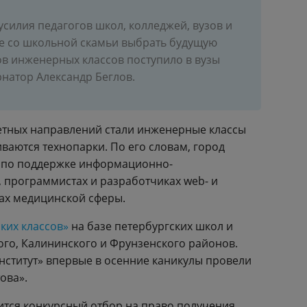
усилия педагогов школ, колледжей, вузов и
же со школьной скамьи выбрать будущую
в инженерных классов поступило в вузы
натор Александр Беглов.
тетных направлений стали инженерные классы
ваются технопарки. По его словам, город
ах по поддержке информационно-
программистах и разработчиках web- и
ах медицинской сферы.
ких классов»
на базе петербургских школ и
ого, Калининского и Фрунзенского районов.
нститут» впервые в осенние каникулы провели
ова».
ится конкурсный отбор на право получения