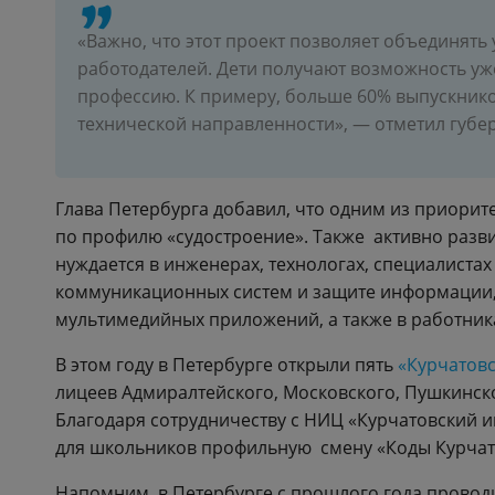
«Важно, что этот проект позволяет объединять 
работодателей. Дети получают возможность у
профессию. К примеру, больше 60% выпускнико
технической направленности», — отметил губер
Глава Петербурга добавил, что одним из приори
по профилю «судостроение». Также активно разви
нуждается в инженерах, технологах, специалист
коммуникационных систем и защите информации, 
мультимедийных приложений, а также в работник
В этом году в Петербурге открыли пять
«Курчатовс
лицеев Адмиралтейского, Московского, Пушкинск
Благодаря сотрудничеству с НИЦ «Курчатовский и
для школьников профильную смену «Коды Курчат
Напомним, в Петербурге с прошлого года провод