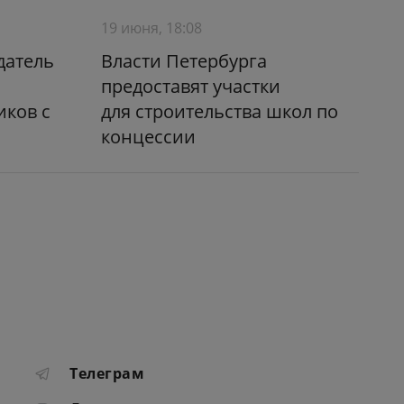
19 июня, 18:08
датель
Власти Петербурга
предоставят участки
иков с
для строительства школ по
концессии
Телеграм