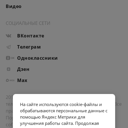
Видео
СОЦИАЛЬНЫЕ СЕТИ
ВКонтакте
Телеграм
Одноклассники
Дзен
Max
2012-2026 © Портал «Электронное интернет-
телевидение правительства Санкт-Петербурга». Все
На сайте используются cookie-файлы и
права защищены.
обрабатываются персональные данные с
помощью Яндекс Метрики для
Портал Санкт-Петербурга
- о его людях, жизни,
улучшения работы сайта. Продолжая
событиях, последних новостях.