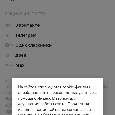
СОЦИАЛЬНЫЕ СЕТИ
ВКонтакте
Телеграм
Одноклассники
Дзен
Max
2012-2026 © Портал «Электронное интернет-
телевидение правительства Санкт-Петербурга». Все
На сайте используются cookie-файлы и
права защищены.
обрабатываются персональные данные с
помощью Яндекс Метрики для
Портал Санкт-Петербурга
- о его людях, жизни,
улучшения работы сайта. Продолжая
событиях, последних новостях.
использование сайта, вы соглашаетесь с
При перепечатке материалов, прямая ссылка на