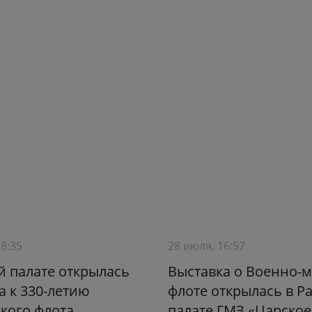
18:35
28 июля, 16:57
й палате открылась
Выставка о Военно-
а к 330-летию
флоте открылась в Р
кого флота
палате ГМЗ «Царское