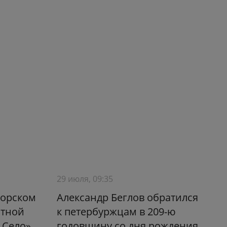
29 июля, 09:35
морском
Александр Беглов обратился
атной
к петербуржцам в 209-ю
 Село»
годовщину со дня рождения