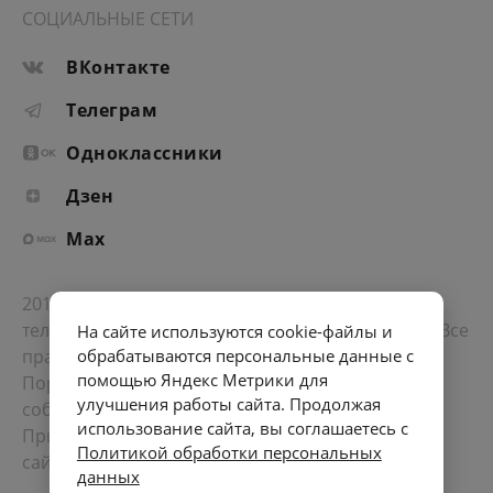
СОЦИАЛЬНЫЕ СЕТИ
ВКонтакте
Телеграм
Одноклассники
Дзен
Max
2012-2026 © Портал «Электронное интернет-
телевидение правительства Санкт-Петербурга». Все
На сайте используются cookie-файлы и
права защищены.
обрабатываются персональные данные с
помощью Яндекс Метрики для
Портал Санкт-Петербурга
- о его людях, жизни,
улучшения работы сайта. Продолжая
событиях, последних новостях.
использование сайта, вы соглашаетесь с
При перепечатке материалов, прямая ссылка на
Политикой обработки персональных
сайт обязательна. Возрастное ограничение 12+.
данных