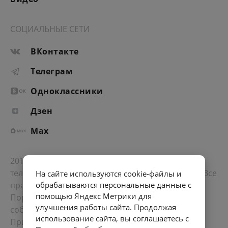
СОЦИАЛЬНЫЕ СЕТИ
ВКонтакте
Телеграм
Одноклассники
Дзен
Max
2012-2026 © Портал «Электронное интернет-
телевидение правительства Санкт-Петербурга». Все
На сайте используются cookie-файлы и
права защищены.
обрабатываются персональные данные с
помощью Яндекс Метрики для
Портал Санкт-Петербурга
- о его людях, жизни,
улучшения работы сайта. Продолжая
событиях, последних новостях.
использование сайта, вы соглашаетесь с
При перепечатке материалов, прямая ссылка на