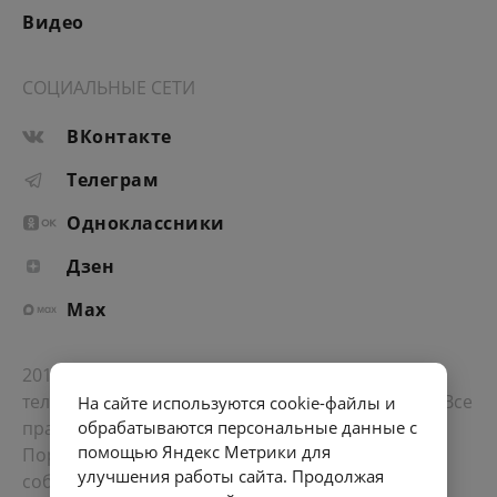
Видео
СОЦИАЛЬНЫЕ СЕТИ
ВКонтакте
Телеграм
Одноклассники
Дзен
Max
2012-2026 © Портал «Электронное интернет-
телевидение правительства Санкт-Петербурга». Все
На сайте используются cookie-файлы и
права защищены.
обрабатываются персональные данные с
помощью Яндекс Метрики для
Портал Санкт-Петербурга
- о его людях, жизни,
улучшения работы сайта. Продолжая
событиях, последних новостях.