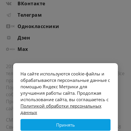
ВКонтакте
Телеграм
Одноклассники
Дзен
Max
2012-2026 © Портал «Электронное интернет-
телевидение правительства Санкт-Петербурга». Все
На сайте используются cookie-файлы и
права защищены.
обрабатываются персональные данные с
помощью Яндекс Метрики для
Портал Санкт-Петербурга
- о его людях, жизни,
улучшения работы сайта. Продолжая
событиях, последних новостях.
использование сайта, вы соглашаетесь с
При перепечатке материалов, прямая ссылка на
Политикой обработки персональных
сайт обязательна. Возрастное ограничение 12+.
данных
СМИ
Принять
Свидетельство Роскомнадзора ЭЛ № ФС 77 - 72748