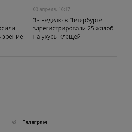
03 апреля, 16:17
За неделю в Петербурге
асили
зарегистрировали 25 жалоб
ь зрение
на укусы клещей
Телеграм