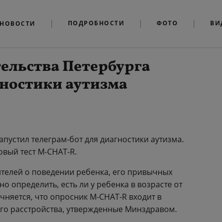
ПОДРОБНОСТИ
ФОТО
ВИ
НОВОСТИ
ельства Петербурга
гностики аутизма
пустил телеграм-бот для диагностики аутизма.
вый тест M-CHAT-R.
ителей о поведении ребенка, его привычных
 определить, есть ли у ребенка в возрасте от
очняется, что опросник M-CHAT-R входит в
го расстройства, утвержденные Минздравом.