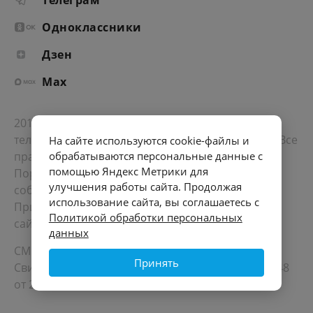
Телеграм
Одноклассники
Дзен
Max
2012-2026 © Портал «Электронное интернет-
телевидение правительства Санкт-Петербурга». Все
На сайте используются cookie-файлы и
права защищены.
обрабатываются персональные данные с
помощью Яндекс Метрики для
Портал Санкт-Петербурга
- о его людях, жизни,
улучшения работы сайта. Продолжая
событиях, последних новостях.
использование сайта, вы соглашаетесь с
При перепечатке материалов, прямая ссылка на
Политикой обработки персональных
сайт обязательна. Возрастное ограничение 12+.
данных
СМИ
Принять
Свидетельство Роскомнадзора ЭЛ № ФС 77 - 72748
от 22.05.2018