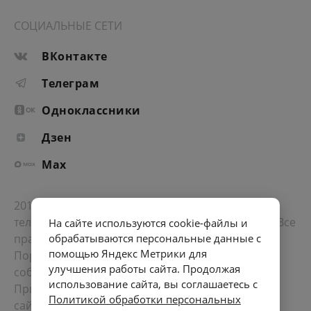
СОЦИАЛЬНЫЕ СЕТИ
ВКонтакте
Телеграм
Одноклассники
Дзен
Max
2012-2026 © Портал «Электронное интернет-
телевидение правительства Санкт-Петербурга». Все
На сайте используются cookie-файлы и
права защищены.
обрабатываются персональные данные с
помощью Яндекс Метрики для
Портал Санкт-Петербурга
- о его людях, жизни,
улучшения работы сайта. Продолжая
событиях, последних новостях.
использование сайта, вы соглашаетесь с
При перепечатке материалов, прямая ссылка на
Политикой обработки персональных
сайт обязательна. Возрастное ограничение 12+.