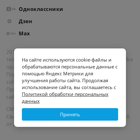
Одноклассники
Дзен
Max
2012-2026 © Портал «Электронное интернет-
телевидение правительства Санкт-Петербурга». Все
На сайте используются cookie-файлы и
права защищены.
обрабатываются персональные данные с
помощью Яндекс Метрики для
Портал Санкт-Петербурга
- о его людях, жизни,
улучшения работы сайта. Продолжая
событиях, последних новостях.
использование сайта, вы соглашаетесь с
При перепечатке материалов, прямая ссылка на
Политикой обработки персональных
сайт обязательна. Возрастное ограничение 12+.
данных
СМИ
Принять
Свидетельство Роскомнадзора ЭЛ № ФС 77 - 72748
от 22.05.2018