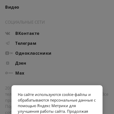
Видео
СОЦИАЛЬНЫЕ СЕТИ
ВКонтакте
Телеграм
Одноклассники
Дзен
Max
2012-2026 © Портал «Электронное интернет-
телевидение правительства Санкт-Петербурга». Все
На сайте используются cookie-файлы и
права защищены.
обрабатываются персональные данные с
помощью Яндекс Метрики для
Портал Санкт-Петербурга
- о его людях, жизни,
улучшения работы сайта. Продолжая
событиях, последних новостях.