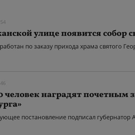
:54
канской улице появится собор 
работан по заказу прихода храма святого Ге
:46
50 человек наградят почетным 
урга»
вующее постановление подписал губернатор А