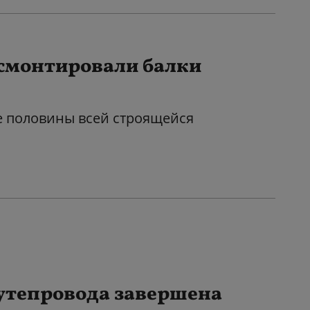
 смонтировали балки
е половины всей строящейся
утепровода завершена