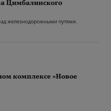
ва Цимбалинского
над железнодорожными путями.
илом комплексе «Новое