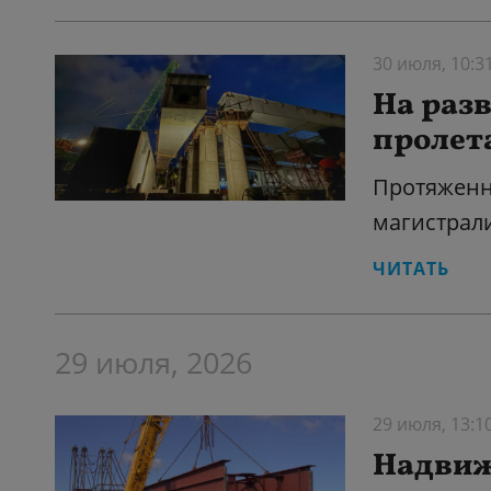
30 июля, 10:3
На раз
пролет
Протяженн
магистрал
ЧИТАТЬ
29 июля, 2026
29 июля, 13:1
Надвиж