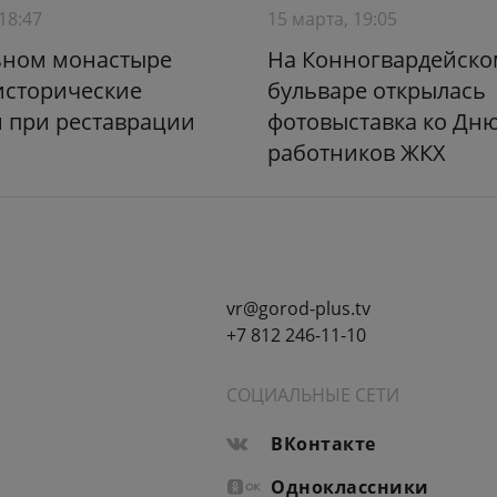
18:47
15 марта, 19:05
ьном монастыре
На Конногвардейско
исторические
бульваре открылась
 при реставрации
фотовыставка ко Дн
работников ЖКХ
vr@gorod-plus.tv
+7 812 246-11-10
СОЦИАЛЬНЫЕ СЕТИ
ВКонтакте
Одноклассники