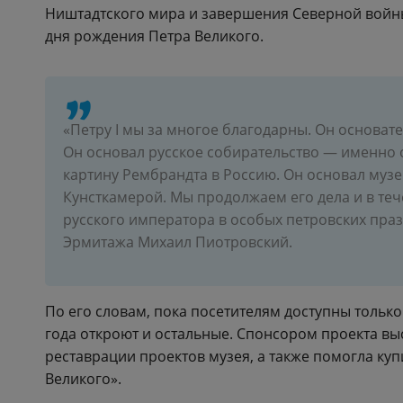
Ништадтского мира и завершения Северной войны,
дня рождения Петра Великого.
«Петру I мы за многое благодарны. Он основате
Он основал русское собирательство — именно 
картину Рембрандта в Россию. Он основал муз
Кунсткамерой. Мы продолжаем его дела и в теч
русского императора в особых петровских пра
Эрмитажа Михаил Пиотровский.
По его словам, пока посетителям доступны только
года откроют и остальные. Спонсором проекта вы
реставрации проектов музея, а также помогла куп
Великого».