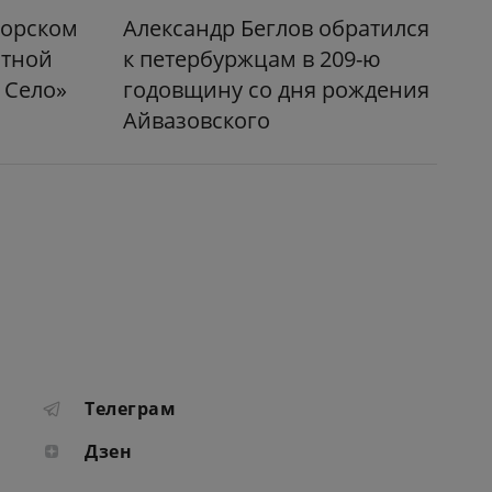
морском
Александр Беглов обратился
атной
к петербуржцам в 209-ю
 Село»
годовщину со дня рождения
Айвазовского
Телеграм
Дзен