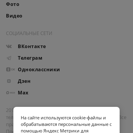
Фото
Видео
СОЦИАЛЬНЫЕ СЕТИ
ВКонтакте
Телеграм
Одноклассники
Дзен
Max
2012-2026 © Портал «Электронное интернет-
телевидение правительства Санкт-Петербурга». Все
На сайте используются cookie-файлы и
права защищены.
обрабатываются персональные данные с
помощью Яндекс Метрики для
Портал Санкт-Петербурга
- о его людях, жизни,