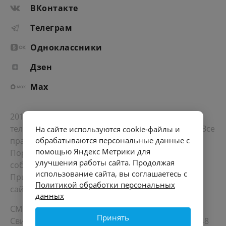
ВКонтакте
Телеграм
Одноклассники
Дзен
Max
2012-2026 © Портал «Электронное интернет-
телевидение правительства Санкт-Петербурга». Все
На сайте используются cookie-файлы и
права защищены.
обрабатываются персональные данные с
помощью Яндекс Метрики для
Портал Санкт-Петербурга
- о его людях, жизни,
улучшения работы сайта. Продолжая
событиях, последних новостях.
использование сайта, вы соглашаетесь с
При перепечатке материалов, прямая ссылка на
Политикой обработки персональных
сайт обязательна. Возрастное ограничение 12+.
данных
СМИ
Принять
Свидетельство Роскомнадзора ЭЛ № ФС 77 - 72748