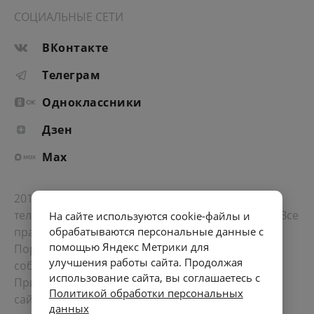
СОЦИАЛЬНЫЕ СЕТИ
ВКонтакте
Телеграм
Одноклассники
Дзен
Max
2012-2026 © Портал «Электронное интернет-
телевидение правительства Санкт-Петербурга». Все
На сайте используются cookie-файлы и
права защищены.
обрабатываются персональные данные с
помощью Яндекс Метрики для
Портал Санкт-Петербурга
- о его людях, жизни,
улучшения работы сайта. Продолжая
событиях, последних новостях.
использование сайта, вы соглашаетесь с
При перепечатке материалов, прямая ссылка на
Политикой обработки персональных
сайт обязательна. Возрастное ограничение 12+.
данных