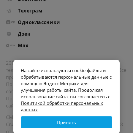
Телеграм
Одноклассники
Дзен
Max
2012-2026 © Портал «Электронное интернет-
телевидение правительства Санкт-Петербурга». Все
На сайте используются cookie-файлы и
права защищены.
обрабатываются персональные данные с
помощью Яндекс Метрики для
Портал Санкт-Петербурга
- о его людях, жизни,
улучшения работы сайта. Продолжая
событиях, последних новостях.
использование сайта, вы соглашаетесь с
При перепечатке материалов, прямая ссылка на
Политикой обработки персональных
сайт обязательна. Возрастное ограничение 12+.
данных
СМИ
Принять
Свидетельство Роскомнадзора ЭЛ № ФС 77 - 72748
от 22.05.2018