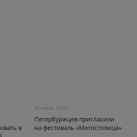
05 июля, 12:03
Петербуржцев пригласили
овать в
на фестиваль «Мотостолица»
б