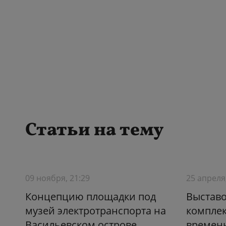
Статьи на тему
09 ноября, 21:29
25 апреля
Концепцию площадки под
Выстав
музей электротранспорта на
комплек
Васильевском острове
времен