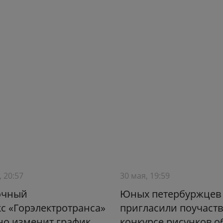
, 20:57
30 мая, 19:59
очный
Юных петербуржцев
с «Горэлектротранса»
пригласили поучаств
но изменит график
конкурсе рисунков о