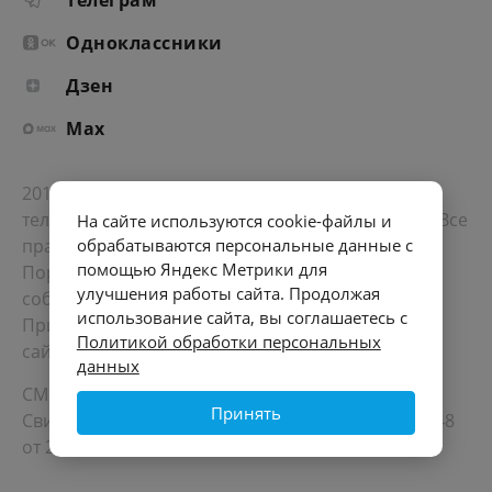
Телеграм
Одноклассники
Дзен
Max
2012-2026 © Портал «Электронное интернет-
телевидение правительства Санкт-Петербурга». Все
На сайте используются cookie-файлы и
права защищены.
обрабатываются персональные данные с
помощью Яндекс Метрики для
Портал Санкт-Петербурга
- о его людях, жизни,
улучшения работы сайта. Продолжая
событиях, последних новостях.
использование сайта, вы соглашаетесь с
При перепечатке материалов, прямая ссылка на
Политикой обработки персональных
сайт обязательна. Возрастное ограничение 12+.
данных
СМИ
Принять
Свидетельство Роскомнадзора ЭЛ № ФС 77 - 72748
от 22.05.2018