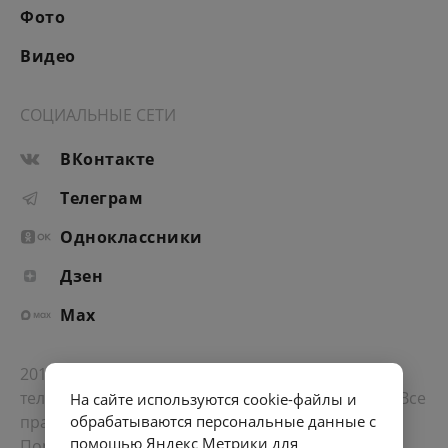
Фото
Видео
СОЦИАЛЬНЫЕ СЕТИ
ВКонтакте
Телеграм
Одноклассники
Дзен
Max
2012-2026 © Портал «Электронное интернет-
телевидение правительства Санкт-Петербурга». Все
На сайте используются cookie-файлы и
права защищены.
обрабатываются персональные данные с
помощью Яндекс Метрики для
Портал Санкт-Петербурга
- о его людях, жизни,