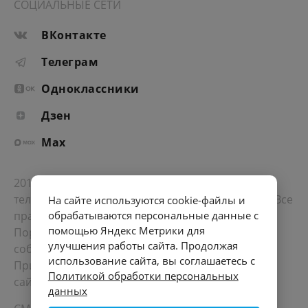
СОЦИАЛЬНЫЕ СЕТИ
ВКонтакте
Телеграм
Одноклассники
Дзен
Max
2012-2026 © Портал «Электронное интернет-
телевидение правительства Санкт-Петербурга». Все
На сайте используются cookie-файлы и
права защищены.
обрабатываются персональные данные с
помощью Яндекс Метрики для
Портал Санкт-Петербурга
- о его людях, жизни,
улучшения работы сайта. Продолжая
событиях, последних новостях.
использование сайта, вы соглашаетесь с
При перепечатке материалов, прямая ссылка на
Политикой обработки персональных
сайт обязательна. Возрастное ограничение 12+.
данных