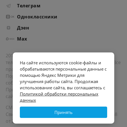
Телеграм
Одноклассники
Дзен
Max
2012-2026 © Портал «Электронное интернет-
телевидение правительства Санкт-Петербурга». Все
На сайте используются cookie-файлы и
права защищены.
обрабатываются персональные данные с
помощью Яндекс Метрики для
Портал Санкт-Петербурга
- о его людях, жизни,
улучшения работы сайта. Продолжая
событиях, последних новостях.
использование сайта, вы соглашаетесь с
При перепечатке материалов, прямая ссылка на
Политикой обработки персональных
сайт обязательна. Возрастное ограничение 12+.
данных
СМИ
Принять
Свидетельство Роскомнадзора ЭЛ № ФС 77 - 72748
от 22.05.2018