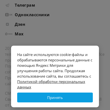
Телеграм
Одноклассники
Дзен
Max
2012-2026 © Портал «Электронное интернет-
телевидение правительства Санкт-Петербурга». Все
На сайте используются cookie-файлы и
права защищены.
обрабатываются персональные данные с
помощью Яндекс Метрики для
Портал Санкт-Петербурга
- о его людях, жизни,
улучшения работы сайта. Продолжая
событиях, последних новостях.
использование сайта, вы соглашаетесь с
При перепечатке материалов, прямая ссылка на
Политикой обработки персональных
сайт обязательна. Возрастное ограничение 12+.
данных
СМИ
Принять
Свидетельство Роскомнадзора ЭЛ № ФС 77 - 72748
от 22.05.2018