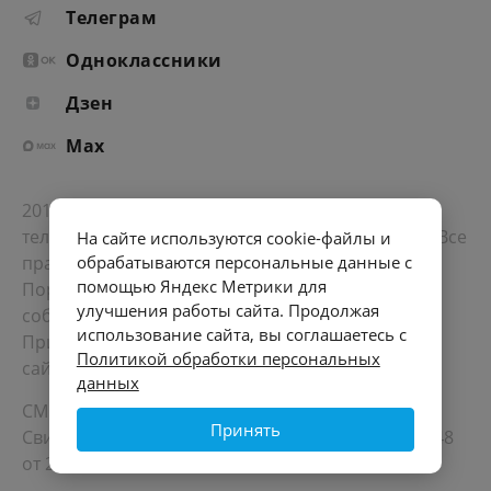
Телеграм
Одноклассники
Дзен
Max
2012-2026 © Портал «Электронное интернет-
телевидение правительства Санкт-Петербурга». Все
На сайте используются cookie-файлы и
права защищены.
обрабатываются персональные данные с
помощью Яндекс Метрики для
Портал Санкт-Петербурга
- о его людях, жизни,
улучшения работы сайта. Продолжая
событиях, последних новостях.
использование сайта, вы соглашаетесь с
При перепечатке материалов, прямая ссылка на
Политикой обработки персональных
сайт обязательна. Возрастное ограничение 12+.
данных
СМИ
Принять
Свидетельство Роскомнадзора ЭЛ № ФС 77 - 72748
от 22.05.2018