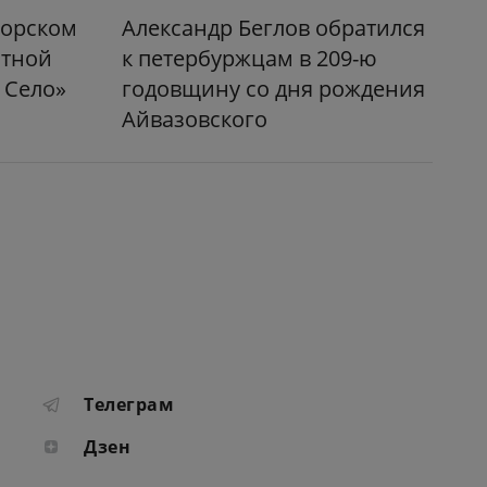
морском
Александр Беглов обратился
атной
к петербуржцам в 209-ю
 Село»
годовщину со дня рождения
Айвазовского
Телеграм
Дзен