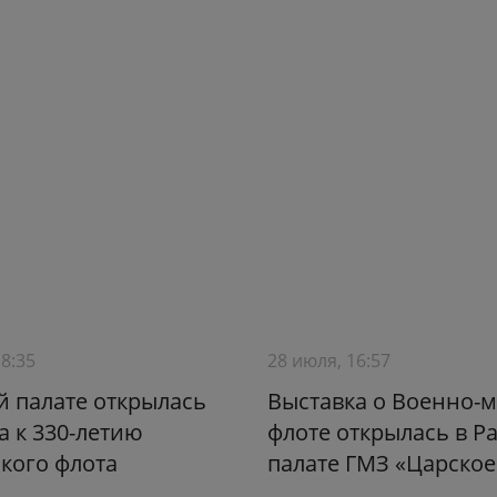
18:35
28 июля, 16:57
й палате открылась
Выставка о Военно-
а к 330-летию
флоте открылась в Р
кого флота
палате ГМЗ «Царское