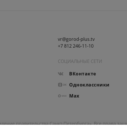
vr@gorod-plus.tv
+7 812 246-11-10
СОЦИАЛЬНЫЕ СЕТИ
ВКонтакте
Одноклассники
Max
идение правительства Санкт-Петербурга». Все права за