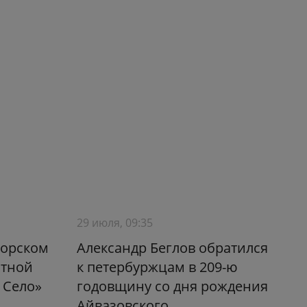
29 июля, 09:35
морском
Александр Беглов обратился
атной
к петербуржцам в 209-ю
 Село»
годовщину со дня рождения
Айвазовского