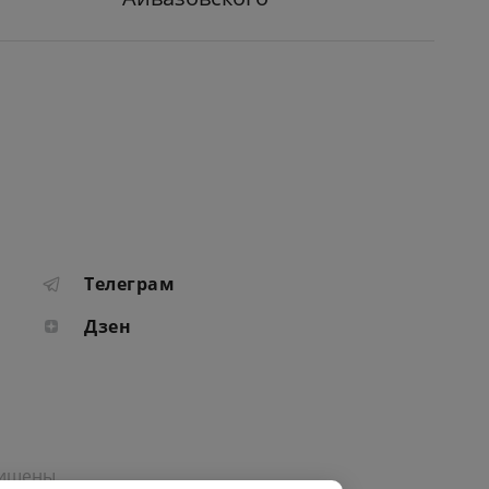
Телеграм
Дзен
щищены.