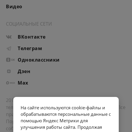
Видео
СОЦИАЛЬНЫЕ СЕТИ
ВКонтакте
Телеграм
Одноклассники
Дзен
Max
2012-2026 © Портал «Электронное интернет-
телевидение правительства Санкт-Петербурга». Все
На сайте используются cookie-файлы и
права защищены.
обрабатываются персональные данные с
помощью Яндекс Метрики для
Портал Санкт-Петербурга
- о его людях, жизни,
улучшения работы сайта. Продолжая
событиях, последних новостях.