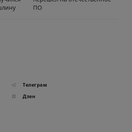
шлину
ПО
Телеграм
Дзен