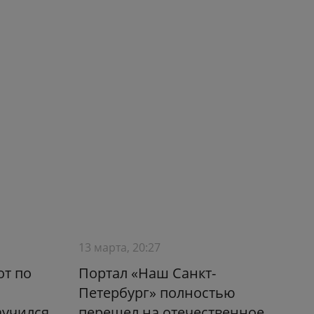
13 марта, 20:27
от по
Портал «Наш Санкт-
Петербург» полностью
аучился
перешел на отечественное