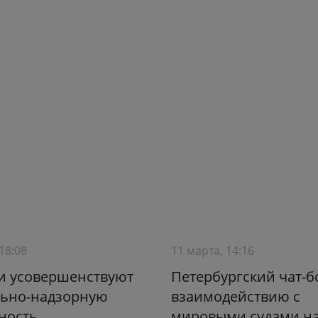
18:08
11 марта, 14:16
и усовершенствуют
Петербургский чат-б
льно-надзорную
взаимодействию с
ность
мировыми судами н