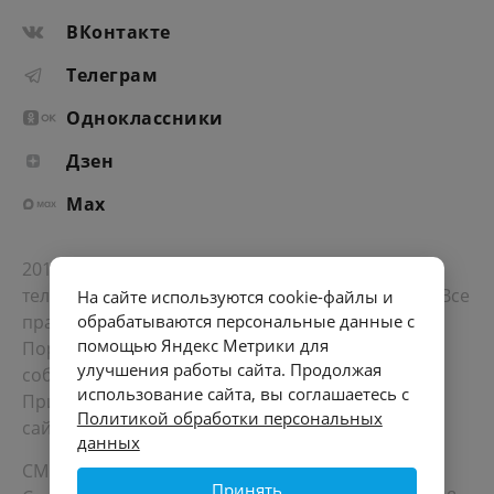
ВКонтакте
Телеграм
Одноклассники
Дзен
Max
2012-2026 © Портал «Электронное интернет-
телевидение правительства Санкт-Петербурга». Все
На сайте используются cookie-файлы и
права защищены.
обрабатываются персональные данные с
помощью Яндекс Метрики для
Портал Санкт-Петербурга
- о его людях, жизни,
улучшения работы сайта. Продолжая
событиях, последних новостях.
использование сайта, вы соглашаетесь с
При перепечатке материалов, прямая ссылка на
Политикой обработки персональных
сайт обязательна. Возрастное ограничение 12+.
данных
СМИ
Принять