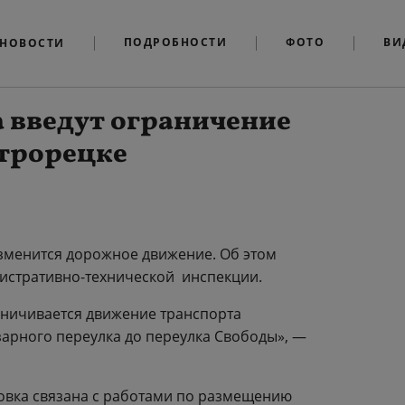
ПОДРОБНОСТИ
ФОТО
ВИ
НОВОСТИ
а введут ограничение
строрецке
изменится дорожное движение. Об этом
истративно-технической инспекции.
раничивается движение транспорта
зарного переулка до переулка Свободы», —
ровка связана с работами по размещению