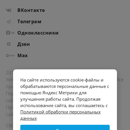
ВКонтакте
Телеграм
Одноклассники
Дзен
Max
2012-2026 © Портал «Электронное интернет-
телевидение правительства Санкт-Петербурга». Все
На сайте используются cookie-файлы и
права защищены.
обрабатываются персональные данные с
помощью Яндекс Метрики для
Портал Санкт-Петербурга
- о его людях, жизни,
улучшения работы сайта. Продолжая
событиях, последних новостях.
использование сайта, вы соглашаетесь с
При перепечатке материалов, прямая ссылка на
Политикой обработки персональных
сайт обязательна. Возрастное ограничение 12+.
данных
СМИ