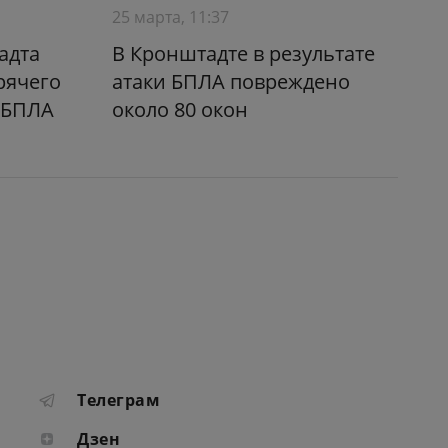
25 марта, 11:37
адта
В Кронштадте в результате
рячего
атаки БПЛА повреждено
 БПЛА
около 80 окон
Телеграм
Дзен