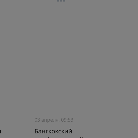
03 апреля, 09:53
ы
Бангкокский