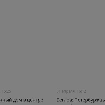
, 15:25
01 апреля, 16:12
нный дом в центре
Беглов: Петербуржц