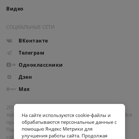
Видео
СОЦИАЛЬНЫЕ СЕТИ
ВКонтакте
Телеграм
Одноклассники
Дзен
Max
2012-2026 © Портал «Электронное интернет-
телевидение правительства Санкт-Петербурга». Все
На сайте используются cookie-файлы и
права защищены.
обрабатываются персональные данные с
помощью Яндекс Метрики для
Портал Санкт-Петербурга
- о его людях, жизни,
улучшения работы сайта. Продолжая
событиях, последних новостях.