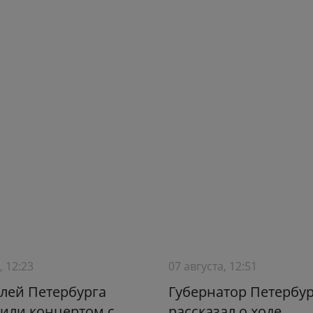
, 12:23
07 августа, 12:51
лей Петербурга
Губернатор Петербур
или концертом с
рассказал о ходе