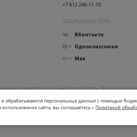
+7 812 246-11-10
СОЦИАЛЬНЫЕ СЕТИ
ВКонтакте
Одноклассники
Max
идение правительства Санкт-Петербурга». Все права за
бытиях, последних новостях.
лы и обрабатываются персональные данные с помощью Янде
айт обязательна. Возрастное ограничение 12+.
 использование сайта, вы соглашаетесь с
Политикой обраб
от 22.05.2018