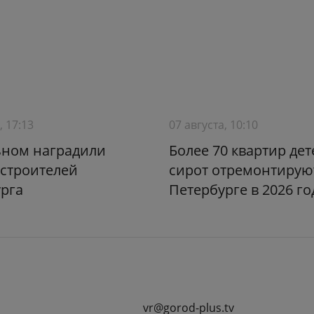
, 17:13
07 августа, 10:10
ьном наградили
Более 70 квартир дет
строителей
сирот отремонтирую
рга
Петербурге в 2026 го
vr@gorod-plus.tv