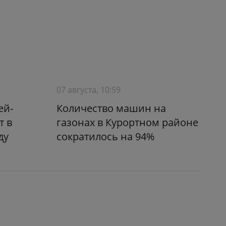
07 августа, 10:59
ей-
Количество машин на
т в
газонах в Курортном районе
ду
сократилось на 94%