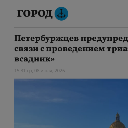
Петербуржцев предупред
связи с проведением три
всадник»
15:31 ср, 08 июля, 2026