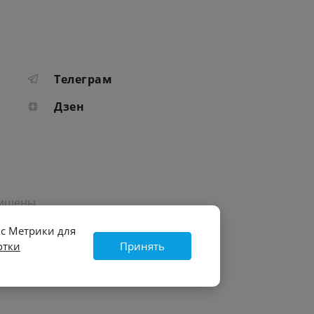
Телеграм
Дзен
щищены.
кс Метрики для
отки
Принять