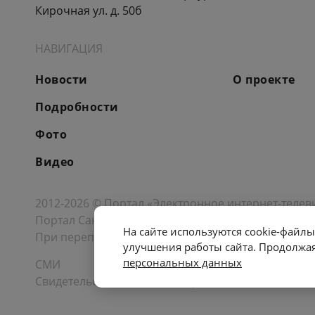
Кирочная ул. д. 50б
НАВИГАЦИЯ
Новости
О проекте
Подробности
Фото
Видео
2012-2026 © Портал «Электронное интернет-телев
Портал Санкт-Петербурга
- о его людях, жизни, со
На сайте используются cookie-фай
При перепечатке материалов, прямая ссылка на с
улучшения работы сайта. Продолжая
персональных данных
СМИ
Свидетельство Роскомнадзора ЭЛ № ФС 77 - 72748 