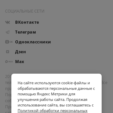
СОЦИАЛЬНЫЕ СЕТИ
ВКонтакте
Телеграм
Одноклассники
Дзен
Max
2012-2026 © Портал «Электронное интернет-
телевидение правительства Санкт-Петербурга». Все
На сайте используются cookie-файлы и
права защищены.
обрабатываются персональные данные с
помощью Яндекс Метрики для
Портал Санкт-Петербурга
- о его людях, жизни,
улучшения работы сайта. Продолжая
событиях, последних новостях.
использование сайта, вы соглашаетесь с
При перепечатке материалов, прямая ссылка на
Политикой обработки персональных
сайт обязательна. Возрастное ограничение 12+.