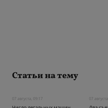
Статьи на тему
07 августа, 09:17
07 августа
Число легальных машин
Два съе