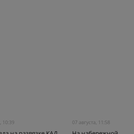
, 10:39
07 августа, 11:58
зда на развязке КАД
На набережной