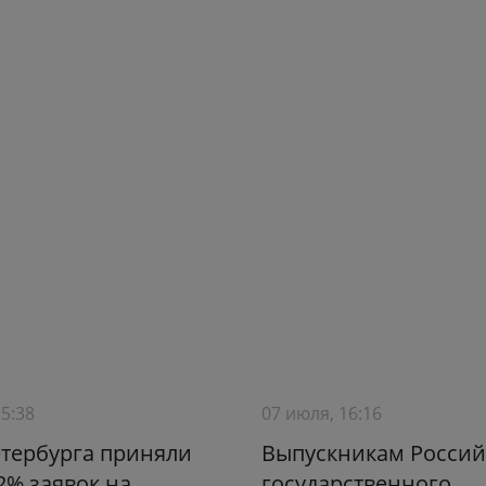
15:38
07 июля, 16:16
тербурга приняли
Выпускникам Россий
2% заявок на
государственного