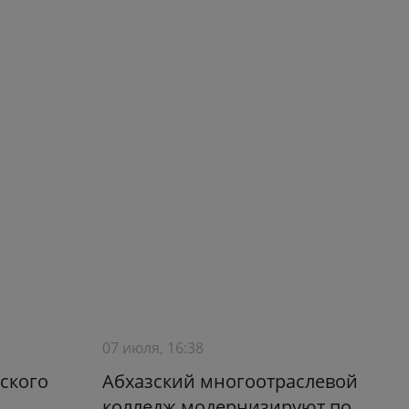
07 июля, 16:38
ского
Абхазский многоотраслевой
колледж модернизируют по