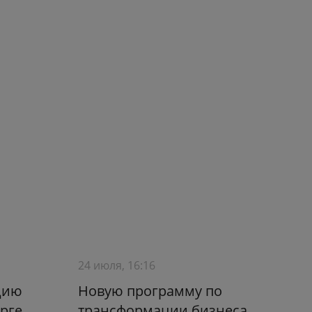
24 июля, 16:16
цию
Новую программу по
рге
трансформации бизнеса