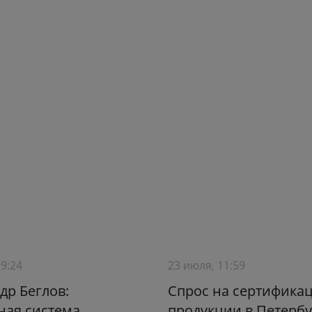
19:24
23 июля, 11:59
др Беглов:
Спрос на сертифика
ная система
продукции в Петербу