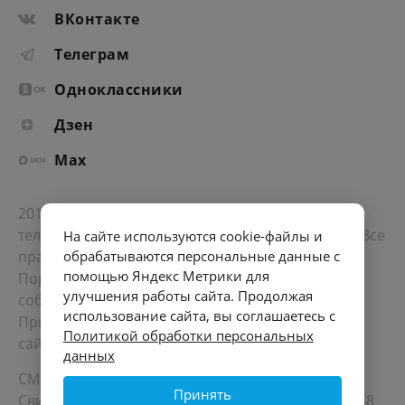
ВКонтакте
Телеграм
Одноклассники
Дзен
Max
2012-2026 © Портал «Электронное интернет-
телевидение правительства Санкт-Петербурга». Все
На сайте используются cookie-файлы и
права защищены.
обрабатываются персональные данные с
помощью Яндекс Метрики для
Портал Санкт-Петербурга
- о его людях, жизни,
улучшения работы сайта. Продолжая
событиях, последних новостях.
использование сайта, вы соглашаетесь с
При перепечатке материалов, прямая ссылка на
Политикой обработки персональных
сайт обязательна. Возрастное ограничение 12+.
данных
СМИ
Принять
Свидетельство Роскомнадзора ЭЛ № ФС 77 - 72748