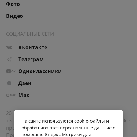
Фото
Видео
СОЦИАЛЬНЫЕ СЕТИ
ВКонтакте
Телеграм
Одноклассники
Дзен
Max
2012-2026 © Портал «Электронное интернет-
телевидение правительства Санкт-Петербурга». Все
На сайте используются cookie-файлы и
обрабатываются персональные данные с
права защищены.
помощью Яндекс Метрики для
Портал Санкт-Петербурга
- о его людях, жизни,