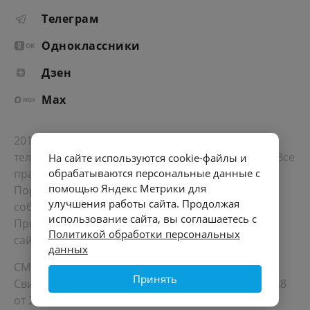
Телеграм
Одноклассники
Дзен
Max
2012-2026 © Портал «Электронное интернет-
телевидение правительства Санкт-Петербурга». Все
На сайте используются cookie-файлы и
права защищены.
обрабатываются персональные данные с
помощью Яндекс Метрики для
Портал Санкт-Петербурга
- о его людях, жизни,
улучшения работы сайта. Продолжая
событиях, последних новостях.
использование сайта, вы соглашаетесь с
При перепечатке материалов, прямая ссылка на
Политикой обработки персональных
сайт обязательна. Возрастное ограничение 12+.
данных
СМИ
Принять
Свидетельство Роскомнадзора ЭЛ № ФС 77 - 72748
от 22.05.2018