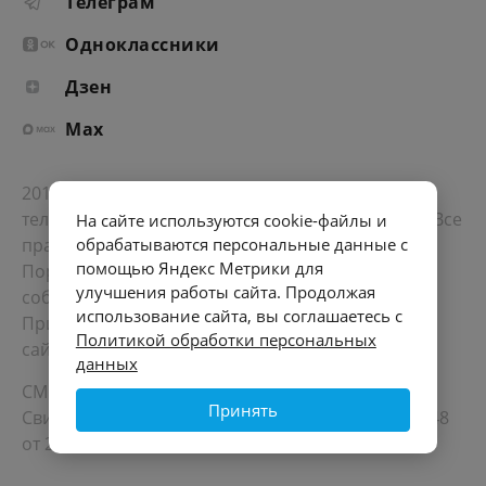
Телеграм
Одноклассники
Дзен
Max
2012-2026 © Портал «Электронное интернет-
телевидение правительства Санкт-Петербурга». Все
На сайте используются cookie-файлы и
права защищены.
обрабатываются персональные данные с
помощью Яндекс Метрики для
Портал Санкт-Петербурга
- о его людях, жизни,
улучшения работы сайта. Продолжая
событиях, последних новостях.
использование сайта, вы соглашаетесь с
При перепечатке материалов, прямая ссылка на
Политикой обработки персональных
сайт обязательна. Возрастное ограничение 12+.
данных
СМИ
Принять
Свидетельство Роскомнадзора ЭЛ № ФС 77 - 72748
от 22.05.2018